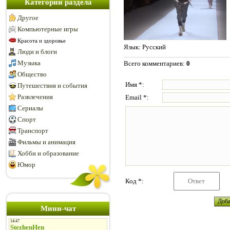
Категории раздела
Другое
Компьютерные игры
Красота и здоровье
Язык
: Русский
Люди и блоги
Музыка
Всего комментариев
:
0
Общество
Имя *:
Путешествия и события
Развлечения
Email *:
Сериалы
Спорт
Транспорт
Фильмы и анимация
Хобби и образование
Юмор
Код *:
Мини-чат