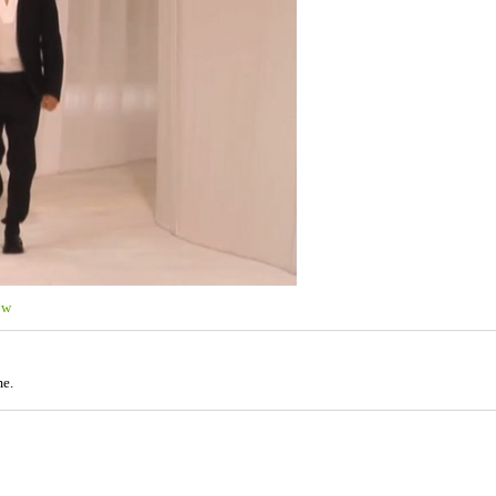
ow
me.