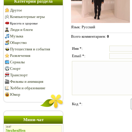
Категории раздела
Другое
Компьютерные игры
Красота и здоровье
Язык
: Русский
Люди и блоги
Музыка
Всего комментариев
:
0
Общество
Имя *:
Путешествия и события
Развлечения
Email *:
Сериалы
Спорт
Транспорт
Фильмы и анимация
Хобби и образование
Юмор
Код *:
Мини-чат