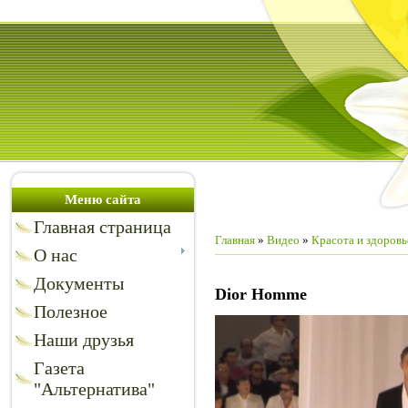
Меню сайта
Главная страница
Главная
»
Видео
»
Красота и здоровь
О нас
Документы
Dior Homme
Полезное
Наши друзья
Газета
"Альтернатива"