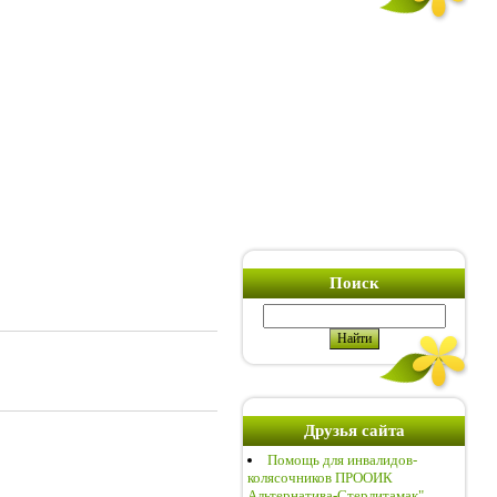
Поиск
Друзья сайта
Помощь для инвалидов-
колясочников ПРООИК
Альтернатива-Стерлитамак"