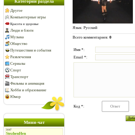
Категории раздела
Другое
Компьютерные игры
Красота и здоровье
Язык
: Русский
Люди и блоги
Музыка
Всего комментариев
:
0
Общество
Имя *:
Путешествия и события
Развлечения
Email *:
Сериалы
Спорт
Транспорт
Фильмы и анимация
Хобби и образование
Юмор
Код *:
Мини-чат