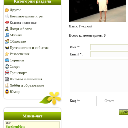
Категории раздела
Другое
Компьютерные игры
Красота и здоровье
Язык
: Русский
Люди и блоги
Музыка
Всего комментариев
:
0
Общество
Имя *:
Путешествия и события
Развлечения
Email *:
Сериалы
Спорт
Транспорт
Фильмы и анимация
Хобби и образование
Юмор
Код *:
Мини-чат