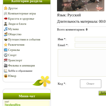
Категории раздела
Другое
Компьютерные игры
Язык
: Русский
Красота и здоровье
Длительность материала
: 00:
Люди и блоги
Музыка
Всего комментариев
:
0
Общество
Имя *:
Путешествия и события
Развлечения
Email *:
Сериалы
Спорт
Транспорт
Фильмы и анимация
Хобби и образование
Юмор
Код *:
Мини-чат