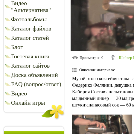
Видео
"Альтернатива"
Фотоальбомы
Каталог файлов
Каталог статей
Блог
Гостевая книга
Просмотры
: 0
Шейкер
Каталог сайтов
Описание материала
:
Доска объявлений
Музой этого коктейля стала г
FAQ (вопрос/ответ)
Федерико Феллини, девушка 
Кабирия.Состав:апельсиновы
Видео
мл;дынный ликер — 30 мл;гр
Онлайн игры
штуки;ананасовый сок — 60 