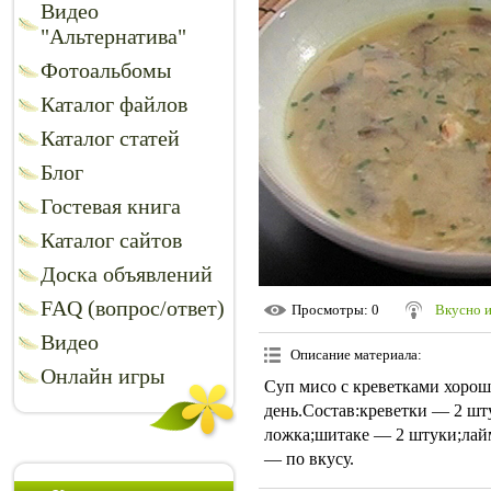
Видео
"Альтернатива"
Фотоальбомы
Каталог файлов
Каталог статей
Блог
Гостевая книга
Каталог сайтов
Доска объявлений
FAQ (вопрос/ответ)
Просмотры
: 0
Вкусно 
Видео
Описание материала
:
Онлайн игры
Суп мисо с креветками хорош
день.Состав:креветки — 2 шт
ложка;шитаке — 2 штуки;лайм 
— по вкусу.