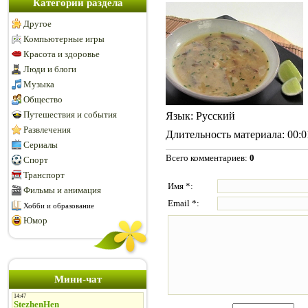
Категории раздела
Другое
Компьютерные игры
Красота и здоровье
Люди и блоги
Музыка
Общество
Путешествия и события
Язык
: Русский
Развлечения
Длительность материала
: 00:
Сериалы
Всего комментариев
:
0
Спорт
Транспорт
Имя *:
Фильмы и анимация
Email *:
Хобби и образование
Юмор
Мини-чат