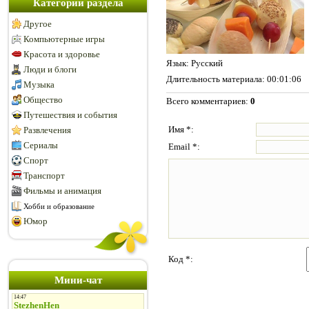
Категории раздела
Другое
Компьютерные игры
Красота и здоровье
Язык
: Русский
Люди и блоги
Длительность материала
: 00:01:06
Музыка
Общество
Всего комментариев
:
0
Путешествия и события
Имя *:
Развлечения
Сериалы
Email *:
Спорт
Транспорт
Фильмы и анимация
Хобби и образование
Юмор
Код *:
Мини-чат