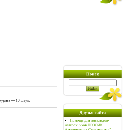
Поиск
курага — 10 штук.
Друзья сайта
Помощь для инвалидов-
колясочников ПРООИК
Альтернатива-Стерлитамак"