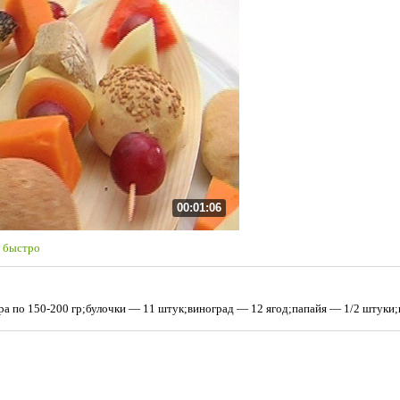
00:01:06
 быстро
а по 150-200 гр;булочки — 11 штук;виноград — 12 ягод;папайя — 1/2 штуки;