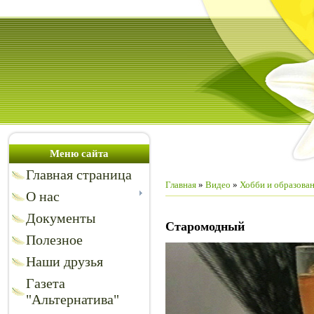
Меню сайта
Главная страница
Главная
»
Видео
»
Хобби и образова
О нас
Документы
Старомодный
Полезное
Наши друзья
Газета
"Альтернатива"