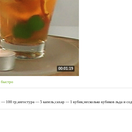
00:01:19
 быстро
— 100 гр;ангостура — 5 капель;сахар — 1 кубик;несколько кубиков льда и сод