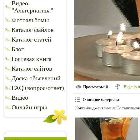
Видео
"Альтернатива"
Фотоальбомы
Каталог файлов
Каталог статей
Блог
Гостевая книга
Каталог сайтов
Доска объявлений
FAQ (вопрос/ответ)
Просмотры
: 0
Вкусно и
Видео
Описание материала
:
Онлайн игры
Коктейль джентльмена.Состав:виски 