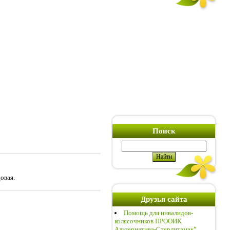
Поиск
овая.
Друзья сайта
Помощь для инвалидов-
колясочников ПРООИК
Альтернатива-Стерлитамак"