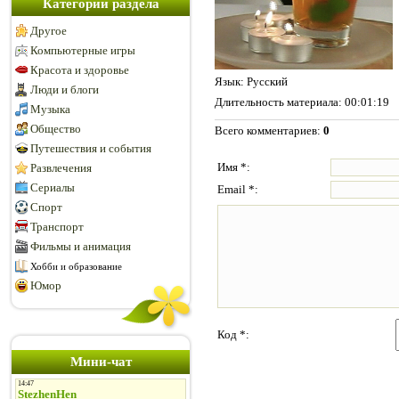
Категории раздела
Другое
Компьютерные игры
Красота и здоровье
Язык
: Русский
Люди и блоги
Длительность материала
: 00:01:19
Музыка
Общество
Всего комментариев
:
0
Путешествия и события
Имя *:
Развлечения
Сериалы
Email *:
Спорт
Транспорт
Фильмы и анимация
Хобби и образование
Юмор
Код *:
Мини-чат