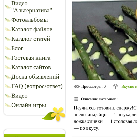
Видео
"Альтернатива"
Фотоальбомы
Каталог файлов
Каталог статей
Блог
Гостевая книга
Каталог сайтов
Доска объявлений
FAQ (вопрос/ответ)
Просмотры
: 0
Вкусно 
Видео
Описание материала
:
Онлайн игры
Научитесь готовить спаржу!С
апельсина;яйцо — 1 штука;л
ложка;сливки — 1 столовая ло
— по вкусу.