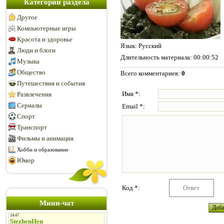
Категории раздела
Другое
Компьютерные игры
Красота и здоровье
Язык
: Русский
Люди и блоги
Длительность материала
: 00:00:52
Музыка
Общество
Всего комментариев
:
0
Путешествия и события
Имя *:
Развлечения
Сериалы
Email *:
Спорт
Транспорт
Фильмы и анимация
Хобби и образование
Юмор
Код *:
Мини-чат