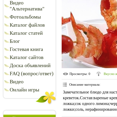
Видео
"Альтернатива"
Фотоальбомы
Каталог файлов
Каталог статей
Блог
Гостевая книга
Каталог сайтов
Доска объявлений
FAQ (вопрос/ответ)
Просмотры
: 0
Вкусно 
Видео
Описание материала
:
Онлайн игры
Замечательное блюдо для нас
креветок.Состав:вареные кре
ложка;сок одного лимона;че
ложки;соль, нерафинированно