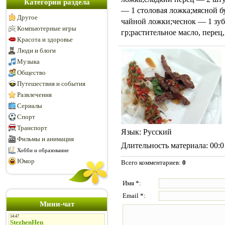
Категории раздела
— 1 столовая ложка;мясной б
Другое
чайной ложки;чеснок — 1 зу
Компьютерные игры
гр;растительное масло, перец,
Красота и здоровье
Люди и блоги
Музыка
Общество
Путешествия и события
Развлечения
Сериалы
Спорт
Транспорт
Язык
: Русский
Фильмы и анимация
Длительность материала
: 00:
Хобби и образование
Юмор
Всего комментариев
:
0
Имя *:
Email *:
Мини-чат