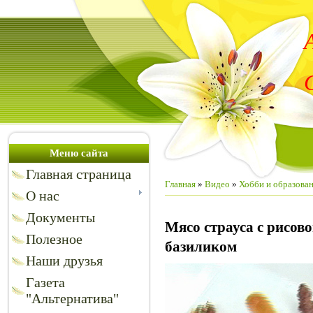
Меню сайта
Главная страница
Главная
»
Видео
»
Хобби и образова
О нас
Документы
Мясо страуса с рисов
Полезное
базиликом
Наши друзья
Газета
"Альтернатива"