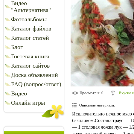
Видео
"Альтернатива"
Фотоальбомы
Каталог файлов
Каталог статей
Блог
Гостевая книга
Каталог сайтов
Доска объявлений
FAQ (вопрос/ответ)
Видео
Просмотры
: 0
Вкусно 
Онлайн игры
Описание материала
:
Исключительно нежное мясо с
базиликом.Состав:страус — 1
— 1 столовая ложка;лук — 1/
ложка;сладкий перец — 2 шту