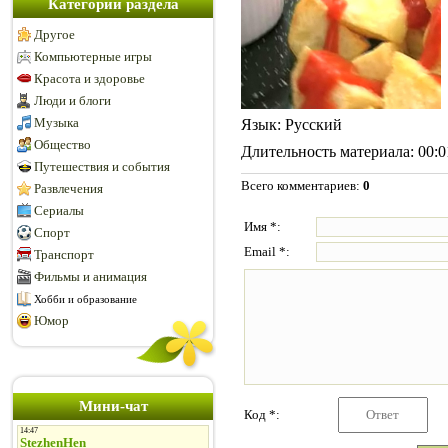
Категории раздела
Другое
Компьютерные игры
Красота и здоровье
Люди и блоги
Музыка
Язык
: Русский
Общество
Длительность материала
: 00:
Путешествия и события
Всего комментариев
:
0
Развлечения
Сериалы
Имя *:
Спорт
Email *:
Транспорт
Фильмы и анимация
Хобби и образование
Юмор
Мини-чат
Код *: