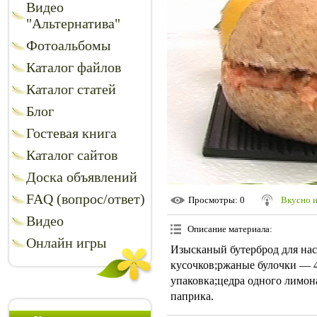
Видео
"Альтернатива"
Фотоальбомы
Каталог файлов
Каталог статей
Блог
Гостевая книга
Каталог сайтов
Доска объявлений
FAQ (вопрос/ответ)
Просмотры
: 0
Вкусно 
Видео
Описание материала
:
Онлайн игры
Изысканый бутерброд для нас
кусочков;ржаные булочки — 4
упаковка;цедра одного лимона
паприка.