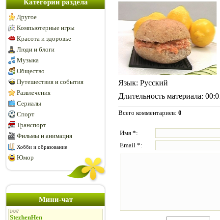
Категории раздела
Другое
Компьютерные игры
Красота и здоровье
Люди и блоги
Музыка
Общество
Путешествия и события
Язык
: Русский
Развлечения
Длительность материала
: 00:
Сериалы
Всего комментариев
:
0
Спорт
Транспорт
Имя *:
Фильмы и анимация
Email *:
Хобби и образование
Юмор
Мини-чат