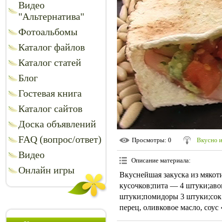
Видео
"Альтернатива"
Фотоальбомы
Каталог файлов
Каталог статей
Блог
Гостевая книга
Каталог сайтов
Доска объявлений
FAQ (вопрос/ответ)
Просмотры
: 0
Вкусно 
Видео
Описание материала
:
Онлайн игры
Вкуснейшая закуска из мякот
кусочков;пита — 4 штуки;ав
штуки;помидоры 3 штуки;сок 
перец, оливковое масло, соус 