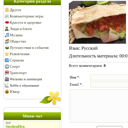
Категории раздела
Другое
Компьютерные игры
Красота и здоровье
Люди и блоги
Музыка
Общество
Путешествия и события
Язык
: Русский
Развлечения
Длительность материала
: 00:
Сериалы
Всего комментариев
:
0
Спорт
Транспорт
Имя *:
Фильмы и анимация
Email *:
Хобби и образование
Юмор
Мини-чат