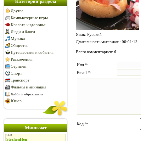
Категории раздела
Другое
Компьютерные игры
Красота и здоровье
Люди и блоги
Язык
: Русский
Музыка
Длительность материала
: 00:01:13
Общество
Всего комментариев
:
0
Путешествия и события
Развлечения
Имя *:
Сериалы
Email *:
Спорт
Транспорт
Фильмы и анимация
Хобби и образование
Юмор
Код *:
Мини-чат