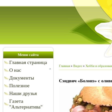
Меню сайта
Главная страница
Главная
»
Видео
»
Хобби и образова
О нас
Документы
Сэндвич «Болонэ» с оли
Полезное
Наши друзья
Газета
"Альтернатива"