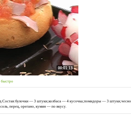
00:01:13
 быстро
д.Состав:булочки — 3 штуки;колбаса — 4 кусочка;помидоры — 3 штуки;чесно
соль, перец, орегано, кумин — по вкусу.