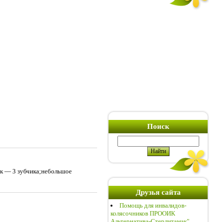
Поиск
к — 3 зубчика;небольшое
Друзья сайта
Помощь для инвалидов-
колясочников ПРООИК
Альтернатива-Стерлитамак"