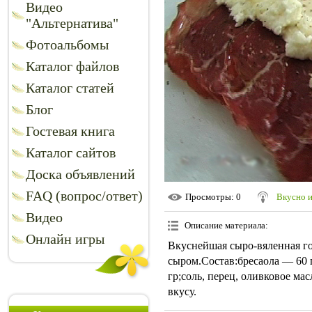
Видео
"Альтернатива"
Фотоальбомы
Каталог файлов
Каталог статей
Блог
Гостевая книга
Каталог сайтов
Доска объявлений
FAQ (вопрос/ответ)
Просмотры
: 0
Вкусно 
Видео
Описание материала
:
Онлайн игры
Вкуснейшая сыро-вяленная го
сыром.Состав:бресаола — 60 
гр;соль, перец, оливковое ма
вкусу.