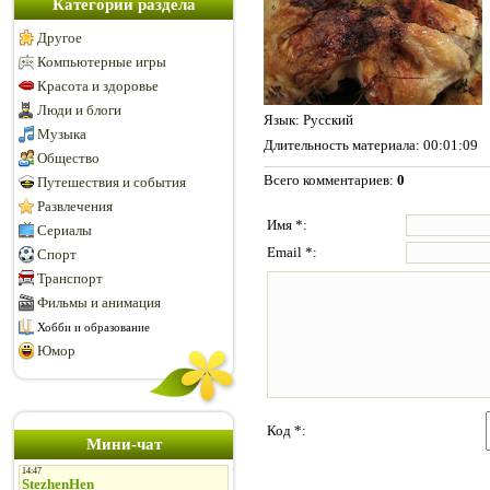
Категории раздела
Другое
Компьютерные игры
Красота и здоровье
Люди и блоги
Язык
: Русский
Музыка
Длительность материала
: 00:01:09
Общество
Всего комментариев
:
0
Путешествия и события
Развлечения
Имя *:
Сериалы
Email *:
Спорт
Транспорт
Фильмы и анимация
Хобби и образование
Юмор
Код *:
Мини-чат