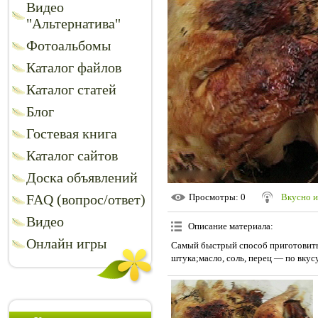
Видео
"Альтернатива"
Фотоальбомы
Каталог файлов
Каталог статей
Блог
Гостевая книга
Каталог сайтов
Доска объявлений
FAQ (вопрос/ответ)
Просмотры
: 0
Вкусно и
Видео
Описание материала
:
Онлайн игры
Самый быстрый способ приготовить
штука;масло, соль, перец — по вкусу