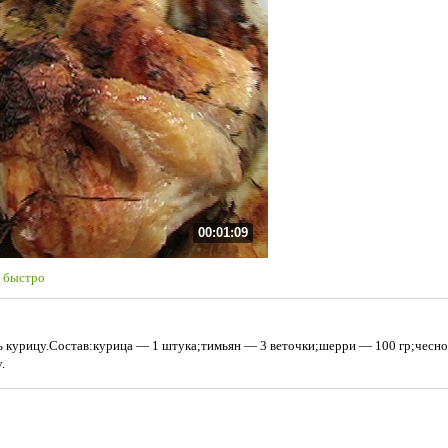
00:01:09
 быстро
 курицу.Состав:курица — 1 штука;тимьян — 3 веточки;шерри — 100 гр;чесно
.