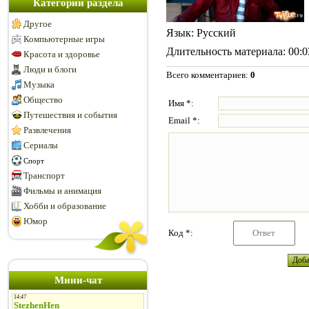
Категории раздела
Другое
Язык
: Русский
Компьютерные игры
Длительность материала
: 00:
Красота и здоровье
Люди и блоги
Всего комментариев
:
0
Музыка
Общество
Имя *:
Путешествия и события
Email *:
Развлечения
Сериалы
Спорт
Транспорт
Фильмы и анимация
Хобби и образование
Юмор
Код *:
Мини-чат