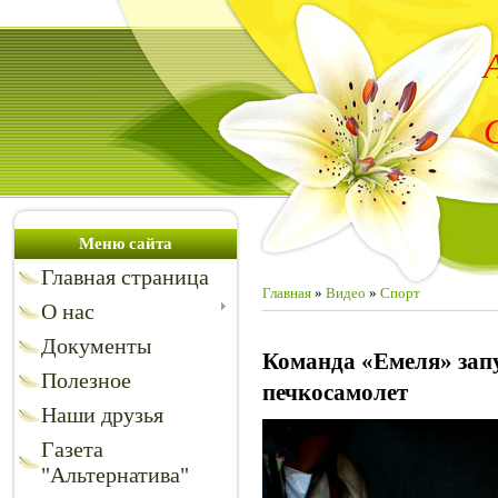
Меню сайта
Главная страница
Главная
»
Видео
»
Спорт
О нас
Документы
Команда «Емеля» зап
Полезное
печкосамолет
Наши друзья
Газета
"Альтернатива"