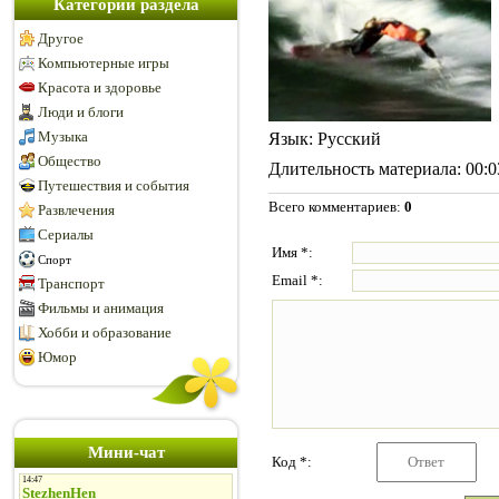
Категории раздела
Другое
Компьютерные игры
Красота и здоровье
Люди и блоги
Музыка
Язык
: Русский
Общество
Длительность материала
: 00:
Путешествия и события
Всего комментариев
:
0
Развлечения
Сериалы
Имя *:
Спорт
Email *:
Транспорт
Фильмы и анимация
Хобби и образование
Юмор
Мини-чат
Код *: