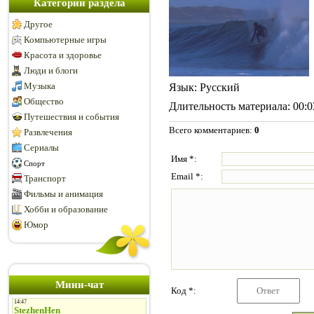
Категории раздела
Другое
Компьютерные игры
Красота и здоровье
Люди и блоги
Музыка
Язык
: Русский
Общество
Длительность материала
: 00:
Путешествия и события
Всего комментариев
:
0
Развлечения
Сериалы
Имя *:
Спорт
Email *:
Транспорт
Фильмы и анимация
Хобби и образование
Юмор
Мини-чат
Код *: