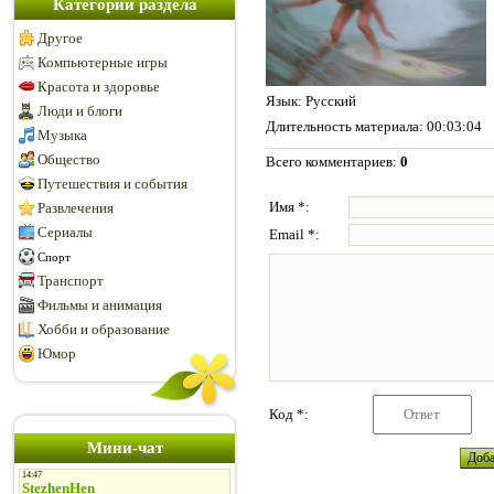
Категории раздела
Другое
Компьютерные игры
Красота и здоровье
Язык
: Русский
Люди и блоги
Длительность материала
: 00:03:04
Музыка
Общество
Всего комментариев
:
0
Путешествия и события
Имя *:
Развлечения
Сериалы
Email *:
Спорт
Транспорт
Фильмы и анимация
Хобби и образование
Юмор
Код *:
Мини-чат