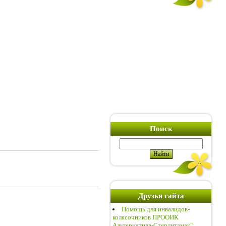
Поиск
Друзья сайта
Помощь для инвалидов-
колясочников ПРООИК
Альтернатива-Стерлитамак"