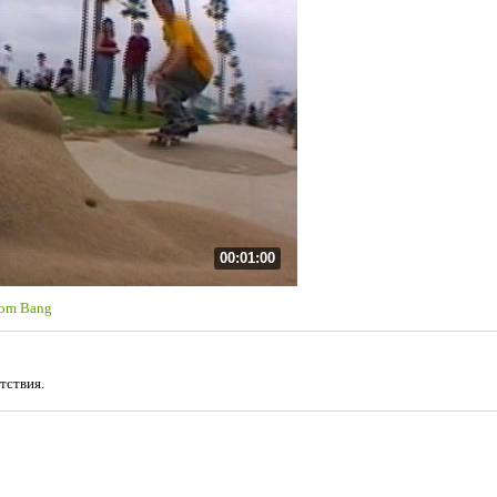
00:01:00
oom Bang
тствия.