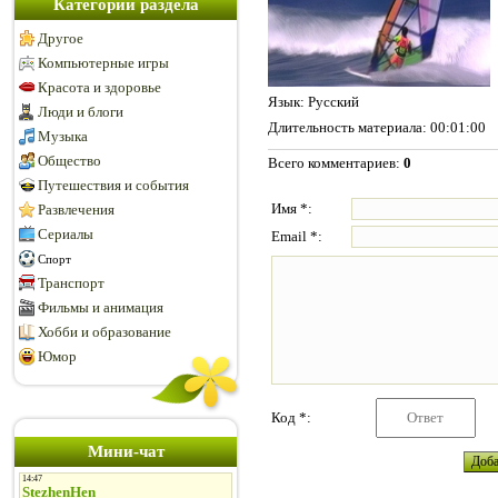
Категории раздела
Другое
Компьютерные игры
Красота и здоровье
Язык
: Русский
Люди и блоги
Длительность материала
: 00:01:00
Музыка
Общество
Всего комментариев
:
0
Путешествия и события
Имя *:
Развлечения
Сериалы
Email *:
Спорт
Транспорт
Фильмы и анимация
Хобби и образование
Юмор
Код *:
Мини-чат