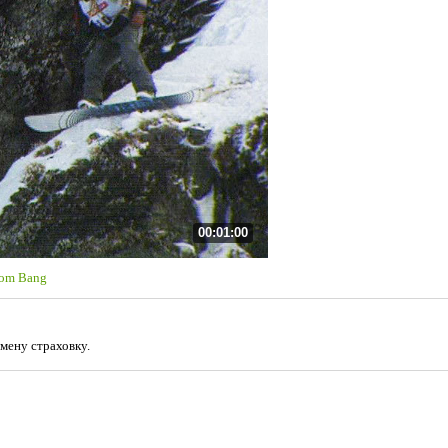
00:01:00
oom Bang
мену страховку.