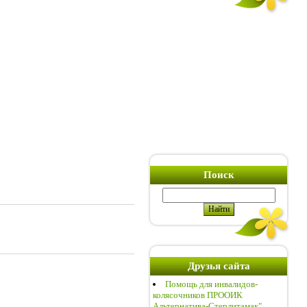
Поиск
Друзья сайта
Помощь для инвалидов-
колясочников ПРООИК
Альтернатива-Стерлитамак"