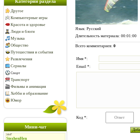
Категории раздела
Другое
Компьютерные игры
Красота и здоровье
Язык
: Русский
Люди и блоги
Длительность материала
: 00:01:00
Музыка
Общество
Всего комментариев
:
0
Путешествия и события
Имя *:
Развлечения
Сериалы
Email *:
Спорт
Транспорт
Фильмы и анимация
Хобби и образование
Юмор
Код *:
Мини-чат