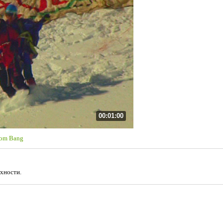
00:01:00
oom Bang
хности.