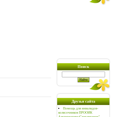
Поиск
Друзья сайта
Помощь для инвалидов-
колясочников ПРООИК
Альтернатива-Стерлитамак"