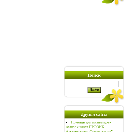
Поиск
Друзья сайта
Помощь для инвалидов-
колясочников ПРООИК
Альтернатива-Стерлитамак"