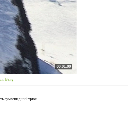
00:01:00
oom Bang
ать сумасшедший трюк.