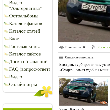
Видео
"Альтернатива"
Фотоальбомы
Каталог файлов
Каталог статей
Блог
Гостевая книга
Просмотры
: 0
Я и моя
Каталог сайтов
Описание материала
:
Доска объявлений
Быстрая, турбированная, уме
FAQ (вопрос/ответ)
«Смарт», самая удобная маши
Видео
Онлайн игры
Язык
: Русский