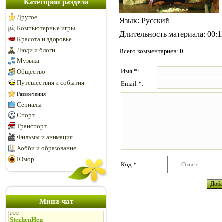
Категории раздела
Другое
Язык
: Русский
Компьютерные игры
Длительность материала
: 00:1
Красота и здоровье
Люди и блоги
Всего комментариев
:
0
Музыка
Имя *:
Общество
Путешествия и события
Email *:
Развлечения
Сериалы
Спорт
Транспорт
Фильмы и анимация
Хобби и образование
Юмор
Код *:
Мини-чат