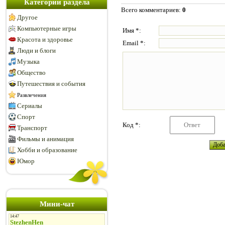
Категории раздела
Всего комментариев
:
0
Другое
Компьютерные игры
Имя *:
Красота и здоровье
Email *:
Люди и блоги
Музыка
Общество
Путешествия и события
Развлечения
Сериалы
Спорт
Код *:
Транспорт
Фильмы и анимация
Хобби и образование
Юмор
Мини-чат