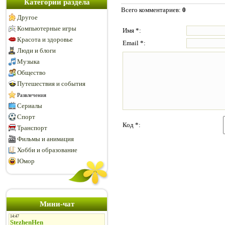
Категории раздела
Всего комментариев
:
0
Другое
Компьютерные игры
Имя *:
Красота и здоровье
Email *:
Люди и блоги
Музыка
Общество
Путешествия и события
Развлечения
Сериалы
Спорт
Код *:
Транспорт
Фильмы и анимация
Хобби и образование
Юмор
Мини-чат