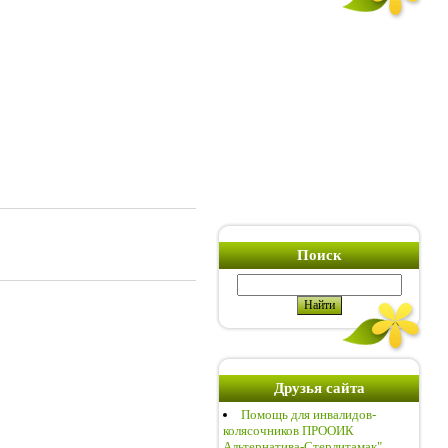
Поиск
Друзья сайта
Помощь для инвалидов-
колясочников ПРООИК
Альтернатива-Стерлитамак"