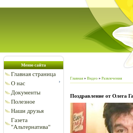
Меню сайта
Главная страница
Главная
»
Видео
»
Развлечения
О нас
Документы
Поздравление от Олега Г
Полезное
Наши друзья
Газета
"Альтернатива"