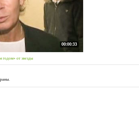
00:00:33
 годом» от звезды
траны.