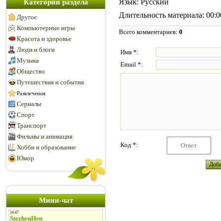
Язык
: Русский
Категории раздела
Длительность материала
: 00:
Другое
Компьютерные игры
Всего комментариев
:
0
Красота и здоровье
Люди и блоги
Имя *:
Музыка
Email *:
Общество
Путешествия и события
Развлечения
Сериалы
Спорт
Транспорт
Фильмы и анимация
Код *:
Хобби и образование
Юмор
Мини-чат