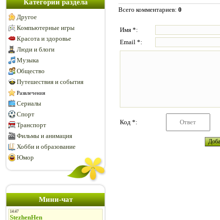
Категории раздела
Всего комментариев
:
0
Другое
Компьютерные игры
Имя *:
Красота и здоровье
Email *:
Люди и блоги
Музыка
Общество
Путешествия и события
Развлечения
Сериалы
Спорт
Код *:
Транспорт
Фильмы и анимация
Хобби и образование
Юмор
Мини-чат