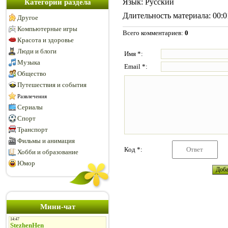
Язык
: Русский
Категории раздела
Длительность материала
: 00:
Другое
Компьютерные игры
Всего комментариев
:
0
Красота и здоровье
Люди и блоги
Имя *:
Музыка
Email *:
Общество
Путешествия и события
Развлечения
Сериалы
Спорт
Транспорт
Фильмы и анимация
Код *:
Хобби и образование
Юмор
Мини-чат