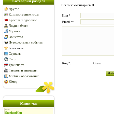
Категории раздела
Всего комментариев
:
0
Другое
Компьютерные игры
Имя *:
Красота и здоровье
Email *:
Люди и блоги
Музыка
Общество
Путешествия и события
Развлечения
Сериалы
Спорт
Код *:
Транспорт
Фильмы и анимация
Хобби и образование
Юмор
Мини-чат