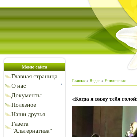
Меню сайта
Главная страница
Главная
»
Видео
»
Развлечения
О нас
Документы
«Когда я вижу тебя голой
Полезное
Наши друзья
Газета
"Альтернатива"