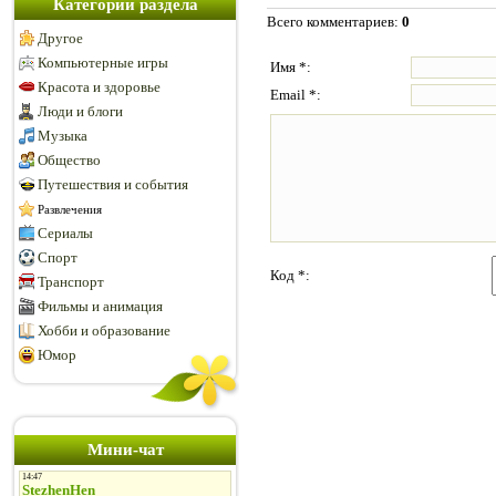
Категории раздела
Всего комментариев
:
0
Другое
Компьютерные игры
Имя *:
Красота и здоровье
Email *:
Люди и блоги
Музыка
Общество
Путешествия и события
Развлечения
Сериалы
Спорт
Код *:
Транспорт
Фильмы и анимация
Хобби и образование
Юмор
Мини-чат