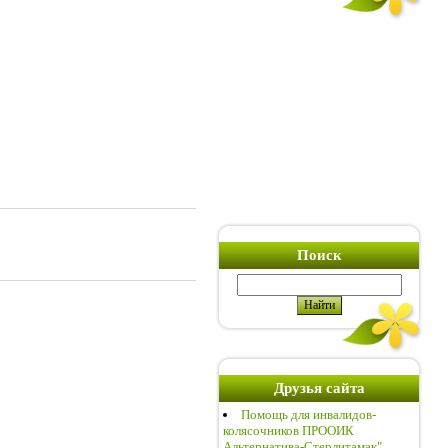
Поиск
Друзья сайта
Помощь для инвалидов-
колясочников ПРООИК
Альтернатива-Стерлитамак"