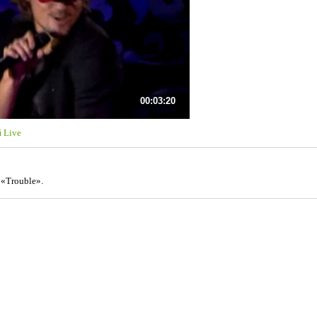
00:03:20
 Live
«Trouble».