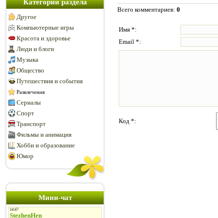
Категории раздела
Всего комментариев
:
0
Другое
Компьютерные игры
Имя *:
Красота и здоровье
Email *:
Люди и блоги
Музыка
Общество
Путешествия и события
Развлечения
Сериалы
Спорт
Код *:
Транспорт
Фильмы и анимация
Хобби и образование
Юмор
Мини-чат