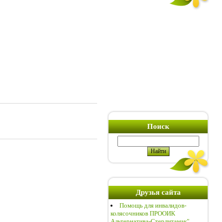
Поиск
Друзья сайта
Помощь для инвалидов-
колясочников ПРООИК
Альтернатива-Стерлитамак"