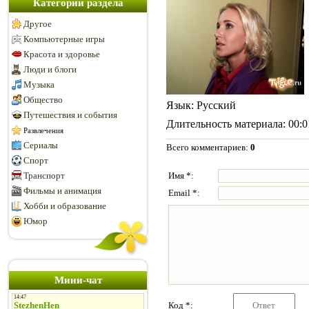
Категории раздела
Другое
Компьютерные игры
Красота и здоровье
Люди и блоги
Музыка
Общество
Язык
: Русский
Путешествия и события
Длительность материала
: 00:
Развлечения
Сериалы
Всего комментариев
:
0
Спорт
Транспорт
Имя *:
Фильмы и анимация
Email *:
Хобби и образование
Юмор
Мини-чат
Код *: