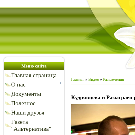
Меню сайта
Главная страница
Главная
»
Видео
»
Развлечения
О нас
Документы
Кудрявцева и Разыграев 
Полезное
Наши друзья
Газета
"Альтернатива"