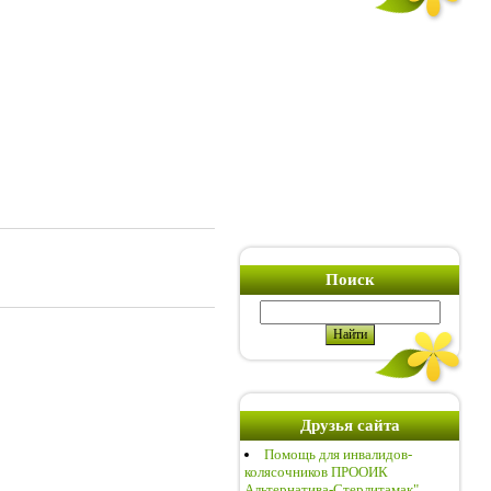
Поиск
Друзья сайта
Помощь для инвалидов-
колясочников ПРООИК
Альтернатива-Стерлитамак"