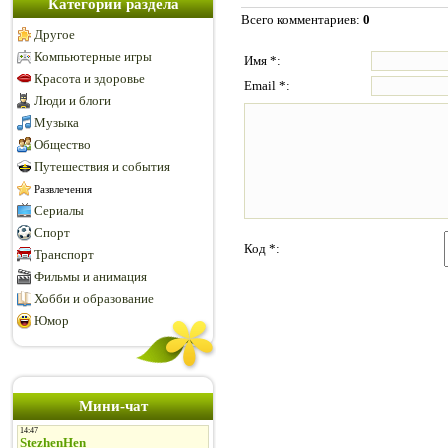
Категории раздела
Всего комментариев
:
0
Другое
Компьютерные игры
Имя *:
Красота и здоровье
Email *:
Люди и блоги
Музыка
Общество
Путешествия и события
Развлечения
Сериалы
Спорт
Код *:
Транспорт
Фильмы и анимация
Хобби и образование
Юмор
Мини-чат