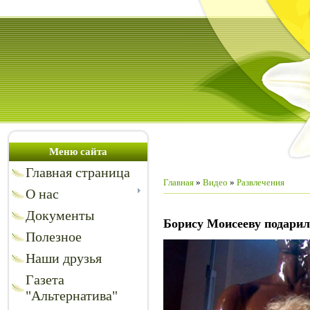
Меню сайта
Главная страница
Главная
»
Видео
»
Развлечения
О нас
Документы
Борису Моисееву подарил
Полезное
Наши друзья
Газета
"Альтернатива"