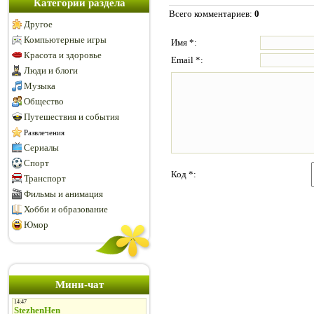
Категории раздела
Всего комментариев
:
0
Другое
Компьютерные игры
Имя *:
Красота и здоровье
Email *:
Люди и блоги
Музыка
Общество
Путешествия и события
Развлечения
Сериалы
Спорт
Код *:
Транспорт
Фильмы и анимация
Хобби и образование
Юмор
Мини-чат