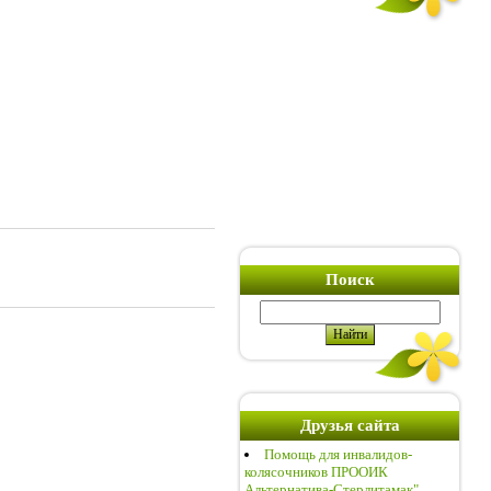
Поиск
Друзья сайта
Помощь для инвалидов-
колясочников ПРООИК
Альтернатива-Стерлитамак"