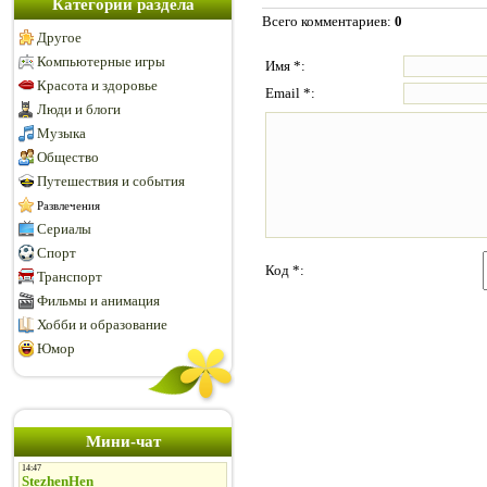
Категории раздела
Всего комментариев
:
0
Другое
Компьютерные игры
Имя *:
Красота и здоровье
Email *:
Люди и блоги
Музыка
Общество
Путешествия и события
Развлечения
Сериалы
Спорт
Код *:
Транспорт
Фильмы и анимация
Хобби и образование
Юмор
Мини-чат