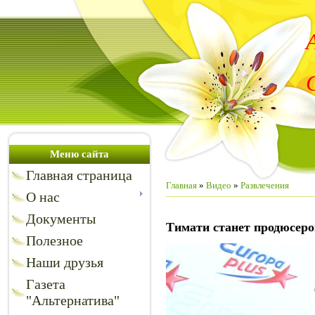
Меню сайта
Главная страница
Главная
»
Видео
»
Развлечения
О нас
Документы
Тимати станет продюсер
Полезное
Наши друзья
Газета
"Альтернатива"