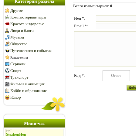
Категории раздела
Всего комментариев
:
0
Другое
Компьютерные игры
Имя *:
Красота и здоровье
Email *:
Люди и блоги
Музыка
Общество
Путешествия и события
Развлечения
Сериалы
Спорт
Код *:
Транспорт
Фильмы и анимация
Хобби и образование
Юмор
Мини-чат