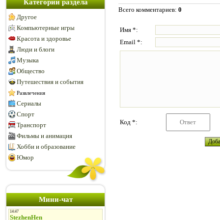
Категории раздела
Всего комментариев
:
0
Другое
Компьютерные игры
Имя *:
Красота и здоровье
Email *:
Люди и блоги
Музыка
Общество
Путешествия и события
Развлечения
Сериалы
Спорт
Код *:
Транспорт
Фильмы и анимация
Хобби и образование
Юмор
Мини-чат