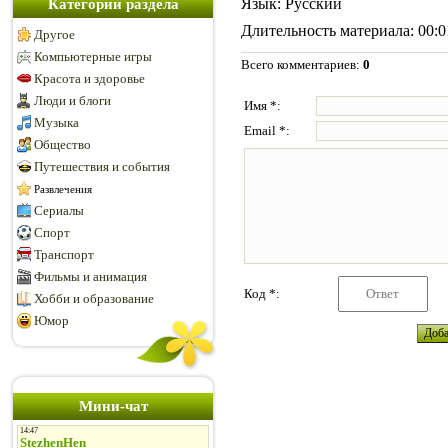
Язык
: Русский
Категории раздела
Длительность материала
: 00:
Другое
Компьютерные игры
Всего комментариев
:
0
Красота и здоровье
Люди и блоги
Имя *:
Музыка
Email *:
Общество
Путешествия и события
Развлечения
Сериалы
Спорт
Транспорт
Фильмы и анимация
Код *:
Хобби и образование
Юмор
Мини-чат