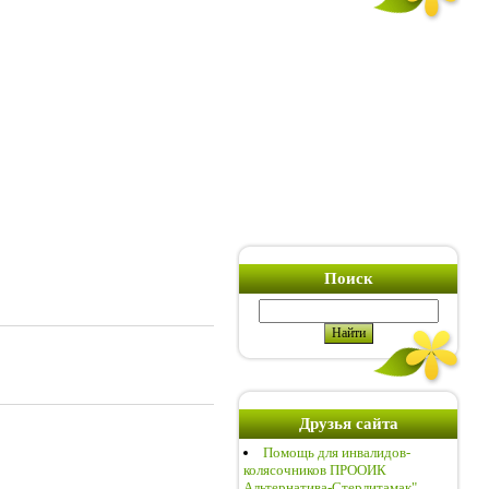
Поиск
Друзья сайта
Помощь для инвалидов-
колясочников ПРООИК
Альтернатива-Стерлитамак"