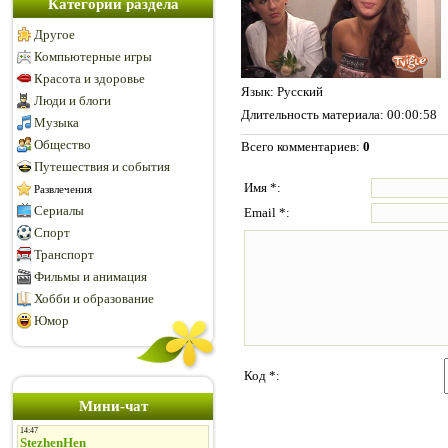
Категории раздела
Другое
Компьютерные игры
Красота и здоровье
Язык
: Русский
Люди и блоги
Длительность материала
: 00:00:58
Музыка
Общество
Всего комментариев
:
0
Путешествия и события
Имя *:
Развлечения
Сериалы
Email *:
Спорт
Транспорт
Фильмы и анимация
Хобби и образование
Юмор
Код *:
Мини-чат