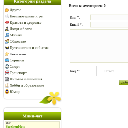
Категории раздела
Всего комментариев
:
0
Другое
Компьютерные игры
Имя *:
Красота и здоровье
Email *:
Люди и блоги
Музыка
Общество
Путешествия и события
Развлечения
Сериалы
Спорт
Код *:
Транспорт
Фильмы и анимация
Хобби и образование
Юмор
Мини-чат