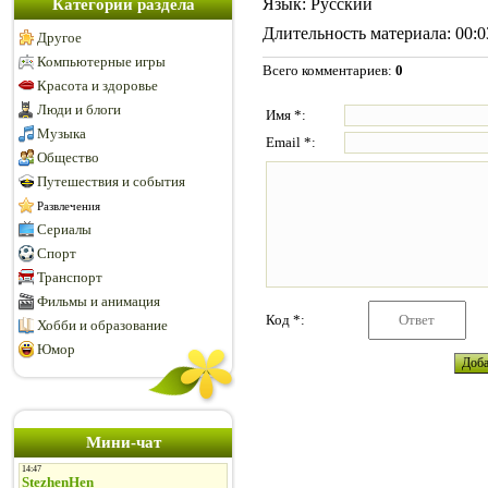
Язык
: Русский
Категории раздела
Длительность материала
: 00:
Другое
Компьютерные игры
Всего комментариев
:
0
Красота и здоровье
Люди и блоги
Имя *:
Музыка
Email *:
Общество
Путешествия и события
Развлечения
Сериалы
Спорт
Транспорт
Фильмы и анимация
Код *:
Хобби и образование
Юмор
Мини-чат