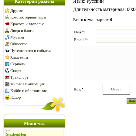
Язык
: Русский
Категории раздела
Длительность материала
: 00:
Другое
Компьютерные игры
Всего комментариев
:
0
Красота и здоровье
Люди и блоги
Имя *:
Музыка
Email *:
Общество
Путешествия и события
Развлечения
Сериалы
Спорт
Транспорт
Фильмы и анимация
Код *:
Хобби и образование
Юмор
Мини-чат