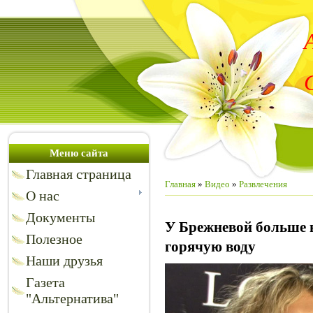
Меню сайта
Главная страница
Главная
»
Видео
»
Развлечения
О нас
Документы
У Брежневой больше 
Полезное
горячую воду
Наши друзья
Газета
"Альтернатива"