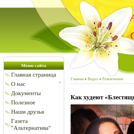
Меню сайта
Главная страница
Главная
»
Видео
»
Развлечения
О нас
Документы
Как худеют «Блестящ
Полезное
Наши друзья
Газета
"Альтернатива"